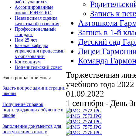
работ учащихся
Родительски
Ассоциированные
Запись к пси
школы ЮНЕСКО
Независимая оценка
Автошкола Гар
качества образования
Профессиональный
Запись в 1-й кла
стандарт
Нам 25 лет
Детский сад Га
Базовая кафедра
Лицеи Гармони
управления процессами
в образовании
Команда Гармо
Консорциум
Попечительский совет
Торжественная лине
Электронная приемная
учебного года 2022
Задать вопрос администрации
01.09.2022
школы
1 сентября - День З
Получение справок,
подтверждающих обучение в
школе
Заполнение документов для
поступления в школу