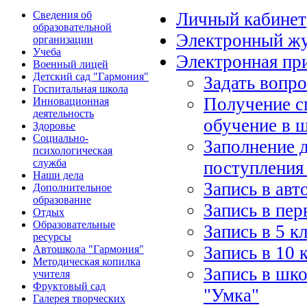
Сведения об
Личный кабинет
образовательной
Электронный ж
организации
Учеба
Электронная пр
Военный лицей
Детский сад "Гармония"
Задать вопр
Госпитальная школа
Получение с
Инновационная
деятельность
обучение в 
Здоровье
Социально-
Заполнение 
психологическая
служба
поступления
Наши дела
Запись в ав
Дополнительное
образование
Запись в пер
Отдых
Образовательные
Запись в 5 к
ресурсы
Запись в 10 
Автошкола "Гармония"
Методическая копилка
Запись в шко
учителя
Фруктовый сад
"Умка"
Галерея творческих