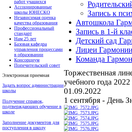
работ учащихся
Родительски
Ассоциированные
Запись к пси
школы ЮНЕСКО
Независимая оценка
Автошкола Гар
качества образования
Профессиональный
Запись в 1-й кла
стандарт
Нам 25 лет
Детский сад Га
Базовая кафедра
Лицеи Гармони
управления процессами
в образовании
Команда Гармо
Консорциум
Попечительский совет
Торжественная лине
Электронная приемная
учебного года 2022
Задать вопрос администрации
01.09.2022
школы
1 сентября - День З
Получение справок,
подтверждающих обучение в
школе
Заполнение документов для
поступления в школу