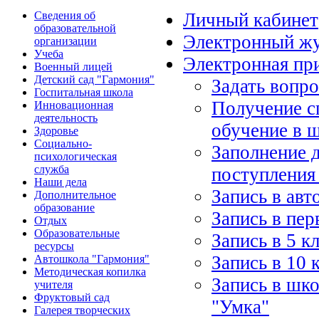
Сведения об
Личный кабинет
образовательной
Электронный ж
организации
Учеба
Электронная пр
Военный лицей
Детский сад "Гармония"
Задать вопр
Госпитальная школа
Получение с
Инновационная
деятельность
обучение в 
Здоровье
Социально-
Заполнение 
психологическая
служба
поступления
Наши дела
Запись в ав
Дополнительное
образование
Запись в пер
Отдых
Образовательные
Запись в 5 к
ресурсы
Запись в 10 
Автошкола "Гармония"
Методическая копилка
Запись в шко
учителя
Фруктовый сад
"Умка"
Галерея творческих