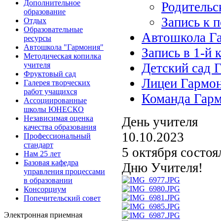
Дополнительное
Родительс
образование
Запись к 
Отдых
Образовательные
Автошкола Г
ресурсы
Автошкола "Гармония"
Запись в 1-й 
Методическая копилка
учителя
Детский сад 
Фруктовый сад
Лицеи Гармо
Галерея творческих
работ учащихся
Команда Гар
Ассоциированные
школы ЮНЕСКО
Независимая оценка
День учителя
качества образования
10.10.2023
Профессиональный
стандарт
5 октября состоя
Нам 25 лет
Базовая кафедра
Дню Учителя!
управления процессами
в образовании
Консорциум
Попечительский совет
Электронная приемная