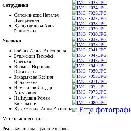
Сотрудники
Сапожникова Наталья
Дмитриевна
Хуснутдинова Алсу
Рашитовна
Ученики
Бобрик Алиса Антоновна
Бушмакин Тимофей
Олегович
Волкова Вероника
Витальевна
Захарычева Ксения
Игнатьевна
Исмагилов Ильдар
Артурович
Наймушин Роман
Евгеньевич
Еще фотограф
Хузахметова Аиша Азатовна
Метеостанция школы
Реальная погода в районе школы