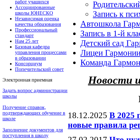
работ учащихся
Родительски
Ассоциированные
Запись к пси
школы ЮНЕСКО
Независимая оценка
Автошкола Гар
качества образования
Профессиональный
Запись в 1-й кла
стандарт
Нам 25 лет
Детский сад Га
Базовая кафедра
Лицеи Гармони
управления процессами
в образовании
Команда Гармо
Консорциум
Попечительский совет
Новости 
Электронная приемная
Задать вопрос администрации
школы
Получение справок,
подтверждающих обучение в
18.12.2025
В 2025 
школе
новые правила р
Заполнение документов для
поступления в школу
27.02.2017
Что нуж