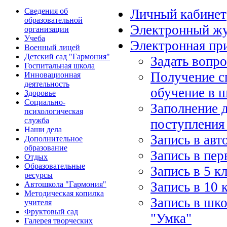
Сведения об
Личный кабинет
образовательной
Электронный ж
организации
Учеба
Электронная пр
Военный лицей
Детский сад "Гармония"
Задать вопр
Госпитальная школа
Получение с
Инновационная
деятельность
обучение в 
Здоровье
Социально-
Заполнение 
психологическая
служба
поступления
Наши дела
Запись в ав
Дополнительное
образование
Запись в пер
Отдых
Образовательные
Запись в 5 к
ресурсы
Запись в 10 
Автошкола "Гармония"
Методическая копилка
Запись в шко
учителя
Фруктовый сад
"Умка"
Галерея творческих