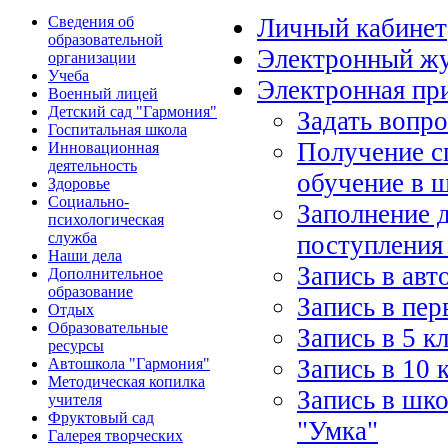
Сведения об
Личный кабинет
образовательной
Электронный ж
организации
Учеба
Электронная пр
Военный лицей
Детский сад "Гармония"
Задать вопр
Госпитальная школа
Получение с
Инновационная
деятельность
обучение в 
Здоровье
Социально-
Заполнение 
психологическая
служба
поступления
Наши дела
Запись в ав
Дополнительное
образование
Запись в пер
Отдых
Образовательные
Запись в 5 к
ресурсы
Запись в 10 
Автошкола "Гармония"
Методическая копилка
Запись в шко
учителя
Фруктовый сад
"Умка"
Галерея творческих