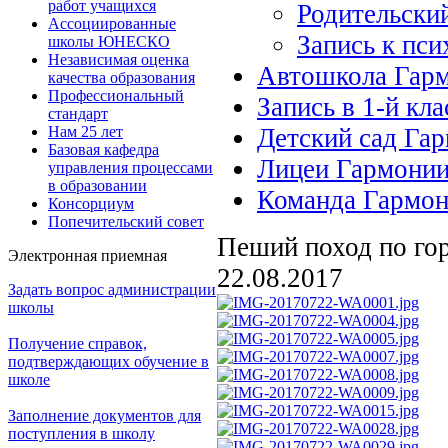
работ учащихся
Родительски
Ассоциированные
Запись к пси
школы ЮНЕСКО
Независимая оценка
Автошкола Гар
качества образования
Профессиональный
Запись в 1-й кла
стандарт
Нам 25 лет
Детский сад Га
Базовая кафедра
Лицеи Гармони
управления процессами
в образовании
Команда Гармо
Консорциум
Попечительский совет
Пеший поход по го
Электронная приемная
22.08.2017
Задать вопрос администрации
школы
Получение справок,
подтверждающих обучение в
школе
Заполнение документов для
поступления в школу