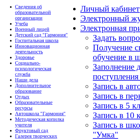
Сведения об
Личный кабинет
образовательной
Электронный ж
организации
Учеба
Электронная пр
Военный лицей
Детский сад "Гармония"
Задать вопр
Госпитальная школа
Получение с
Инновационная
деятельность
обучение в 
Здоровье
Социально-
Заполнение 
психологическая
служба
поступления
Наши дела
Запись в ав
Дополнительное
образование
Запись в пер
Отдых
Образовательные
Запись в 5 к
ресурсы
Запись в 10 
Автошкола "Гармония"
Методическая копилка
Запись в шко
учителя
Фруктовый сад
"Умка"
Галерея творческих