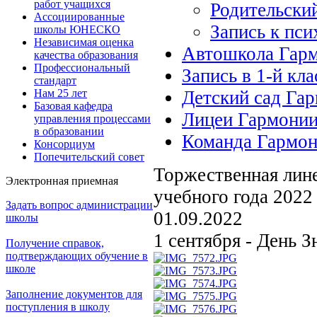
работ учащихся
Родительски
Ассоциированные
Запись к пси
школы ЮНЕСКО
Независимая оценка
Автошкола Гар
качества образования
Профессиональный
Запись в 1-й кла
стандарт
Нам 25 лет
Детский сад Га
Базовая кафедра
Лицеи Гармони
управления процессами
в образовании
Команда Гармо
Консорциум
Попечительский совет
Торжественная лине
Электронная приемная
учебного года 2022
Задать вопрос администрации
01.09.2022
школы
1 сентября - День З
Получение справок,
подтверждающих обучение в
школе
Заполнение документов для
поступления в школу