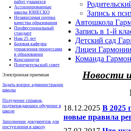
работ учащихся
Родительски
Ассоциированные
Запись к пси
школы ЮНЕСКО
Независимая оценка
Автошкола Гар
качества образования
Профессиональный
Запись в 1-й кла
стандарт
Нам 25 лет
Детский сад Га
Базовая кафедра
Лицеи Гармони
управления процессами
в образовании
Команда Гармо
Консорциум
Попечительский совет
Новости 
Электронная приемная
Задать вопрос администрации
школы
Получение справок,
подтверждающих обучение в
18.12.2025
В 2025 
школе
новые правила р
Заполнение документов для
поступления в школу
27.02.2017
Что нуж