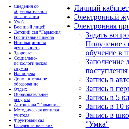
Сведения об
Личный кабинет
образовательной
Электронный ж
организации
Учеба
Электронная пр
Военный лицей
Детский сад "Гармония"
Задать вопр
Госпитальная школа
Получение с
Инновационная
деятельность
обучение в 
Здоровье
Социально-
Заполнение 
психологическая
служба
поступления
Наши дела
Запись в ав
Дополнительное
образование
Запись в пер
Отдых
Образовательные
Запись в 5 к
ресурсы
Запись в 10 
Автошкола "Гармония"
Методическая копилка
Запись в шко
учителя
Фруктовый сад
"Умка"
Галерея творческих