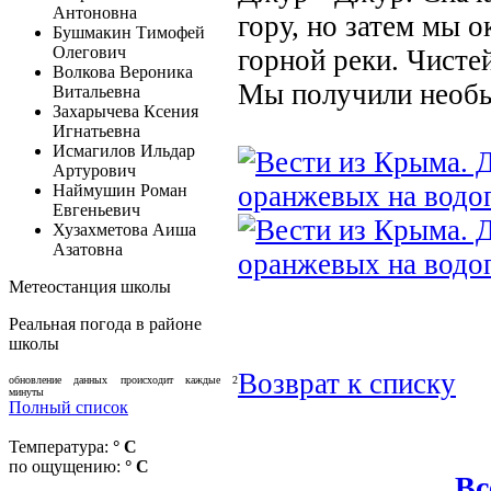
Антоновна
гору, но затем мы о
Бушмакин Тимофей
Олегович
горной реки. Чисте
Волкова Вероника
Мы получили необы
Витальевна
Захарычева Ксения
Игнатьевна
Исмагилов Ильдар
Артурович
Наймушин Роман
Евгеньевич
Хузахметова Аиша
Азатовна
Метеостанция школы
Реальная погода в районе
школы
Возврат к списку
обновление данных происходит каждые 2
минуты
Полный список
Температура:
° C
по ощущению:
° C
Вс